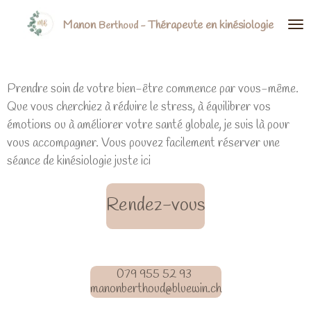
Passer
Manon
Thérapeute
en kinésiologie
Berthoud -
au
contenu
principal
Prendre soin de votre bien-être commence par vous-même.
Que vous cherchiez à réduire le stress, à équilibrer vos
émotions ou à améliorer votre santé globale, je suis là pour
vous accompagner. Vous pouvez facilement réserver une
séance de kinésiologie juste ici
Rendez-vous
079 955 52 93
manonberthoud@bluewin.ch