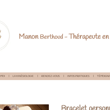
Manon
Thérapeute
en 
Berthoud -
MOI
LA KINÉSIOLOGIE
RENDEZ-VOUS
INFOS PRATIQUES
TÉMOIGN
Bracelet personn