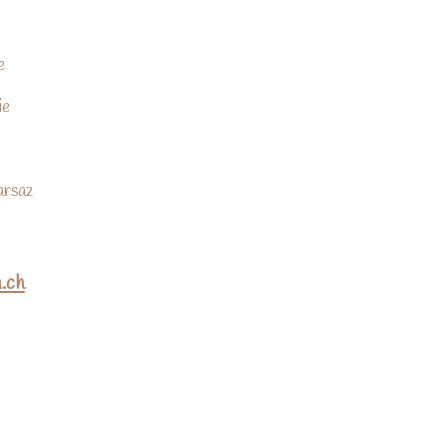
e
ie
arsaz
.ch