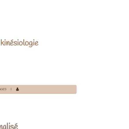
kinésiologie
AGES
alisé