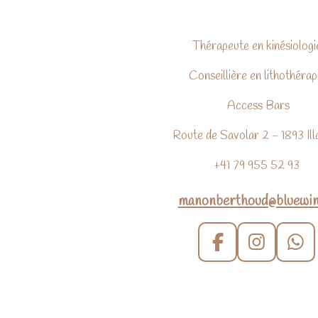
Thérapeute en kinésiologi
Conseillière en lithothérap
Access Bars
Route de Savolar 2 - 1893 Ill
+41 79 955 52 93
manonberthoud@bluewin
F
I
W
a
n
h
c
s
a
e
t
t